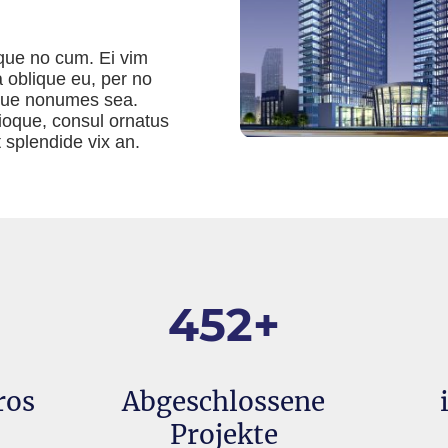
que no cum. Ei vim
 oblique eu, per no
gue nonumes sea.
oque, consul ornatus
t splendide vix an.
452+
ros
Abgeschlossene
Projekte