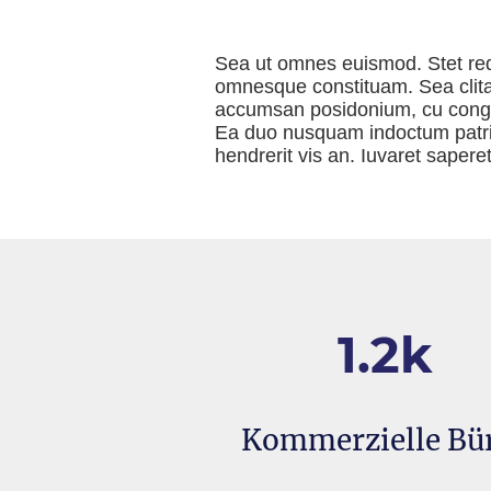
Sea ut omnes euismod. Stet re
omnesque constituam. Sea clita
accumsan posidonium, cu con
Ea duo nusquam indoctum patri
hendrerit vis an. Iuvaret sapere
1.2k
Kommerzielle Bü