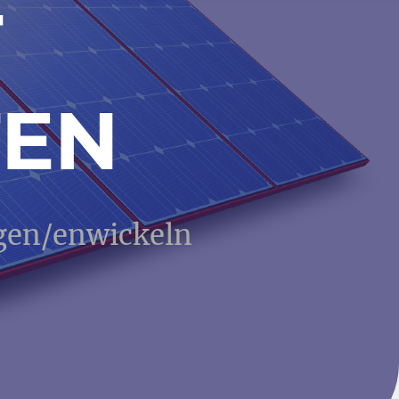
T
TEN
egen/enwickeln